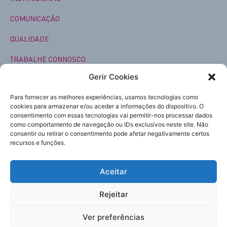
COMUNICAÇÃO
QUALIDADE
TRABALHE CONNOSCO
Gerir Cookies
VOLUNTARIADO
Para fornecer as melhores experiências, usamos tecnologias como
cookies para armazenar e/ou aceder a informações do dispositivo. O
consentimento com essas tecnologias vai permitir-nos processar dados
como comportamento de navegação ou IDs exclusivos neste site. Não
Subscreva
consentir ou retirar o consentimento pode afetar negativamente certos
a nossa newsletter
recursos e funções.
Acompanhe-nos
Aceitar
Enviar
Rejeitar
Política de Privacidade
Política de Cookies
Ver preferências
Estou de acordo com os termos e condições da
Política de