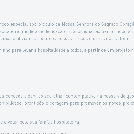
odo especial sob o título de Nossa Senhora do Sagrado Coração
ospitaleira, modelo de dedicação incondicional ao Senhor e do 
hamos e aliviamos a dor dos nossos irmãos e irmãs que sofrem.
o para levar a hospitalidade a todos, a partir de um projeto h
s conceda o dom do seu olhar contemplativo na nossa vida quo
onibilidade, prontidão e coragem para promover os novos proje
a velar pela sua família hospitaleira.
s estão mais unidos do que nunca.