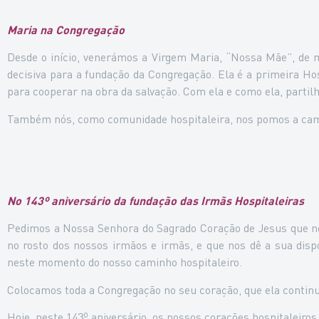
Maria na Congregação
Desde o início, venerámos a Virgem Maria, “Nossa Mãe”, de m
decisiva para a fundação da Congregação. Ela é a primeira H
para cooperar na obra da salvação. Com ela e como ela, partil
Também nós, como comunidade hospitaleira, nos pomos a caminh
No 143º aniversário da fundação das Irmãs Hospitaleiras
Pedimos a Nossa Senhora do Sagrado Coração de Jesus que no
no rosto dos nossos irmãos e irmãs, e que nos dê a sua disp
neste momento do nosso caminho hospitaleiro.
Colocamos toda a Congregação no seu coração, que ela continue 
Hoje, neste 143º aniversário, os nossos corações hospitaleiro