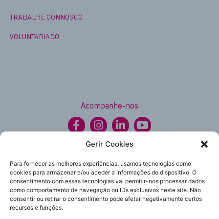
TRABALHE CONNOSCO
VOLUNTARIADO
Acompanhe-nos
Gerir Cookies
Política de Privacidade
Para fornecer as melhores experiências, usamos tecnologias como
Política de Cookies
cookies para armazenar e/ou aceder a informações do dispositivo. O
©2025 Irmãs Hospitaleiras Portugal.
consentimento com essas tecnologias vai permitir-nos processar dados
Todos os direitos reservados.
como comportamento de navegação ou IDs exclusivos neste site. Não
Subscreva
consentir ou retirar o consentimento pode afetar negativamente certos
a nossa newsletter
recursos e funções.