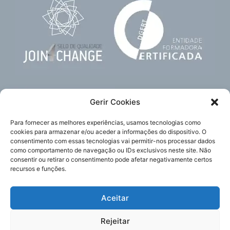
Gerir Cookies
Para fornecer as melhores experiências, usamos tecnologias como
cookies para armazenar e/ou aceder a informações do dispositivo. O
consentimento com essas tecnologias vai permitir-nos processar dados
como comportamento de navegação ou IDs exclusivos neste site. Não
Subscreva
Acompanhe-nos
consentir ou retirar o consentimento pode afetar negativamente certos
a nossa newsletter
recursos e funções.
Aceitar
Política de Privacidade
Enviar
Rejeitar
Política de Cookies