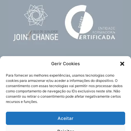
Gerir Cookies
Para fornecer as melhores experiências, usamos tecnologias como
cookies para armazenar e/ou aceder a informações do dispositivo. O
consentimento com essas tecnologias vai permitir-nos processar dados
como comportamento de navegação ou IDs exclusivos neste site. Não
Subscreva
Acompanhe-nos
consentir ou retirar o consentimento pode afetar negativamente certos
a nossa newsletter
recursos e funções.
Aceitar
Política de Privacidade
Enviar