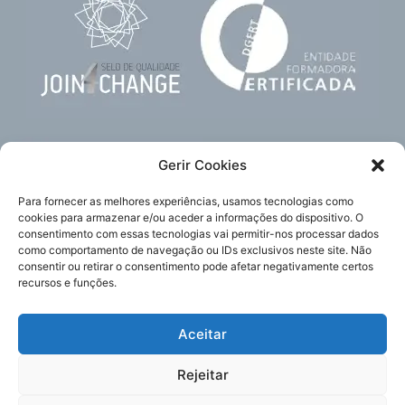
Gerir Cookies
Para fornecer as melhores experiências, usamos tecnologias como
cookies para armazenar e/ou aceder a informações do dispositivo. O
consentimento com essas tecnologias vai permitir-nos processar dados
como comportamento de navegação ou IDs exclusivos neste site. Não
Subscreva
Acompanhe-nos
consentir ou retirar o consentimento pode afetar negativamente certos
a nossa newsletter
recursos e funções.
Aceitar
Política de Privacidade
Enviar
Rejeitar
Política de Cookies