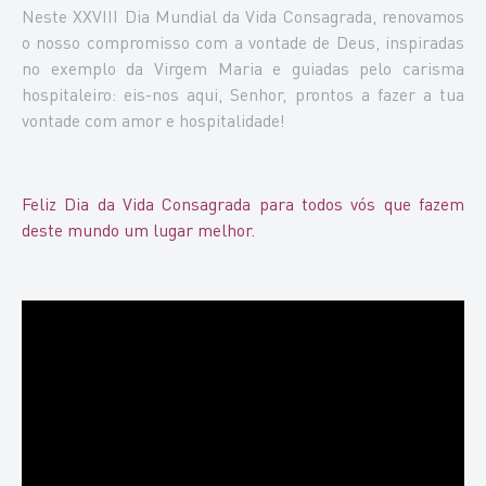
Neste XXVIII Dia Mundial da Vida Consagrada, renovamos
o nosso compromisso com a vontade de Deus, inspiradas
no exemplo da Virgem Maria e guiadas pelo carisma
hospitaleiro: eis-nos aqui, Senhor, prontos a fazer a tua
vontade com amor e hospitalidade!
Feliz Dia da Vida Consagrada para todos vós que fazem
deste mundo um lugar melhor.