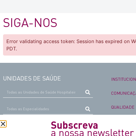
SIGA-NOS
Error validating access token: Session has expired on 
PDT.
UNIDADES DE SAÚDE
INSTITUCIO
COMUNICAÇ
QUALIDADE
TRABALHE 
Subscreva
Localizações
Lista
a nossa newsletter
VOLUNTARI