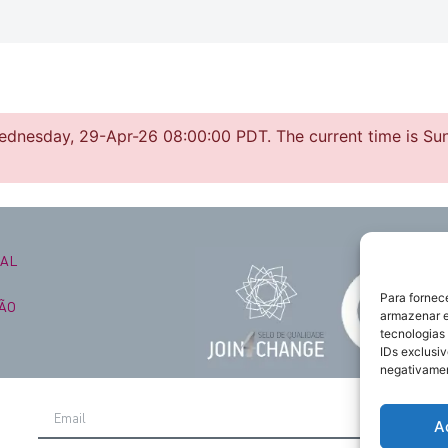
Wednesday, 29-Apr-26 08:00:00 PDT. The current time is Su
NAL
Para fornec
ÃO
armazenar e
tecnologias
IDs exclusiv
negativamen
CONNOSCO
A
ADO