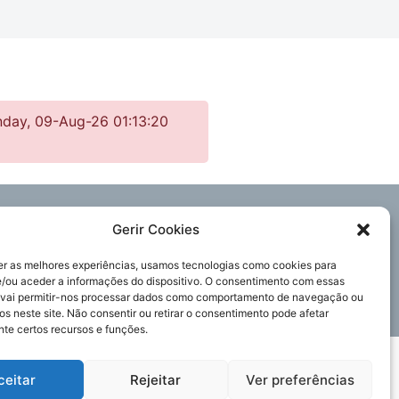
nday, 09-Aug-26 01:13:20
Acompanhe-nos
Gerir Cookies
er as melhores experiências, usamos tecnologias como cookies para
/ou aceder a informações do dispositivo. O consentimento com essas
 vai permitir-nos processar dados como comportamento de navegação ou
Política de Privacidade
os neste site. Não consentir ou retirar o consentimento pode afetar
te certos recursos e funções.
Política de Cookies
©2025 Irmãs Hospitaleiras Portugal.
Enviar
ceitar
Rejeitar
Ver preferências
Todos os direitos reservados.