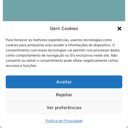
Gerir Cookies
Para fornecer as melhores experiências, usamos tecnologias como
cookies para armazenar e/ou aceder a informações do dispositivo. O
consentimento com essas tecnologias vai permitir-nos processar dados
como comportamento de navegação ou IDs exclusivos neste site. Não
Subscreva
consentir ou retirar o consentimento pode afetar negativamente certos
a nossa newsletter
recursos e funções.
Aceitar
Enviar
Rejeitar
Ver preferências
Estou de acordo com os termos e condições da
Política de
Privacidade
, a qual li e compreendi.
Política de Privacidade