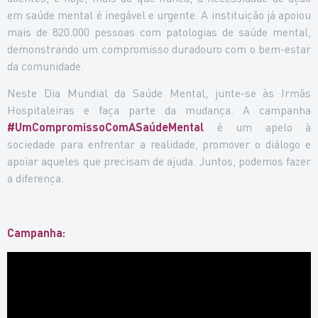
em saúde mental é inegável e urgente. A instituição já apoiou
mais de 820.000 pessoas com patologias de saúde mental,
demonstrando um compromisso duradouro com o bem-estar
da comunidade.
Neste Dia Mundial da Saúde Mental, junte-se às Irmãs
Hospitaleiras e faça parte da mudança. A campanha
#UmCompromissoComASaúdeMental
é um apelo à
sociedade para enfrentar a realidade, promover o diálogo e
apoiar aqueles que precisam de ajuda. Juntos, podemos fazer
a diferença.
Campanha: