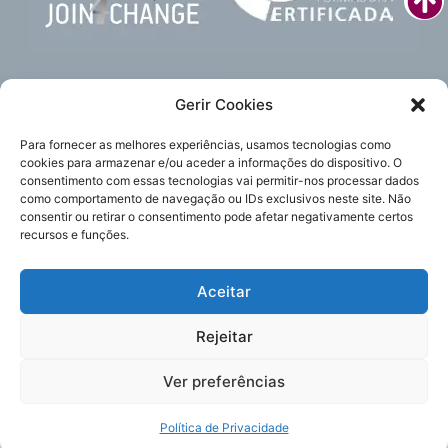
Gerir Cookies
Para fornecer as melhores experiências, usamos tecnologias como
cookies para armazenar e/ou aceder a informações do dispositivo. O
consentimento com essas tecnologias vai permitir-nos processar dados
como comportamento de navegação ou IDs exclusivos neste site. Não
Subscreva
Acompanhe-nos
consentir ou retirar o consentimento pode afetar negativamente certos
a nossa newsletter
recursos e funções.
Aceitar
Política de Privacidade
Enviar
Rejeitar
Política de Cookies
©2025 Irmãs Hospitaleiras Portugal.
Ver preferências
Estou de acordo com os termos e condições da
Política de
Todos os direitos reservados.
Privacidade
, a qual li e compreendi.
Política de Privacidade