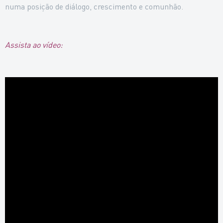
numa posição de diálogo, crescimento e comunhão.
Assista ao vídeo: