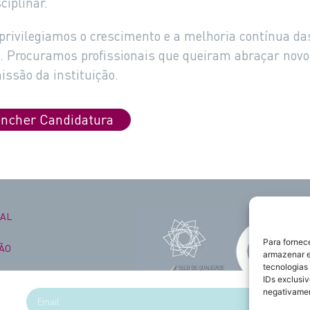
ciplinar.
privilegiamos o crescimento e a melhoria contínua d
o. Procuramos profissionais que queiram abraçar novo
issão da instituição.
ncher Candidatura
NAL
Para fornec
ÃO
armazenar e
tecnologias
IDs exclusiv
negativamen