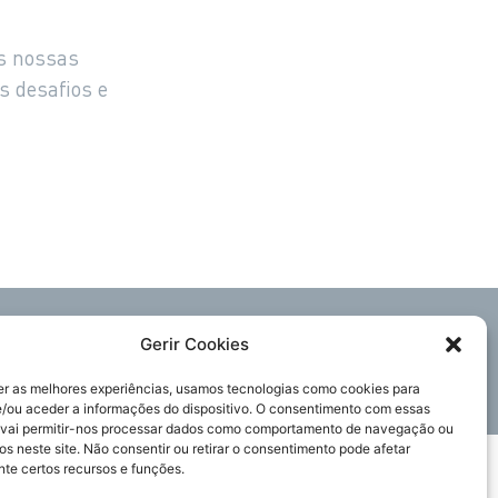
as nossas
s desafios e
Acompanhe-nos
Gerir Cookies
er as melhores experiências, usamos tecnologias como cookies para
/ou aceder a informações do dispositivo. O consentimento com essas
 vai permitir-nos processar dados como comportamento de navegação ou
Política de Privacidade
os neste site. Não consentir ou retirar o consentimento pode afetar
te certos recursos e funções.
Política de Cookies
Enviar