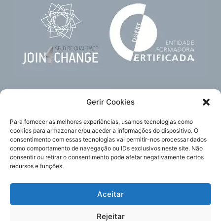
Gerir Cookies
Para fornecer as melhores experiências, usamos tecnologias como
cookies para armazenar e/ou aceder a informações do dispositivo. O
consentimento com essas tecnologias vai permitir-nos processar dados
como comportamento de navegação ou IDs exclusivos neste site. Não
Subscreva
Acompanhe-nos
consentir ou retirar o consentimento pode afetar negativamente certos
a nossa newsletter
recursos e funções.
Aceitar
Política de Privacidade
Enviar
Rejeitar
Política de Cookies