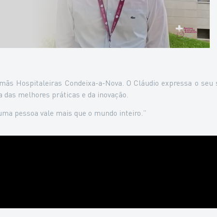
rmãs Hospitaleiras Condeixa-a-Nova. O Cláudio expressa o seu
 das melhores práticas e da inovação.
ma pessoa vale mais que o mundo inteiro.”