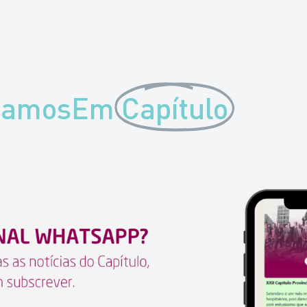
tamosEm
Capítulo