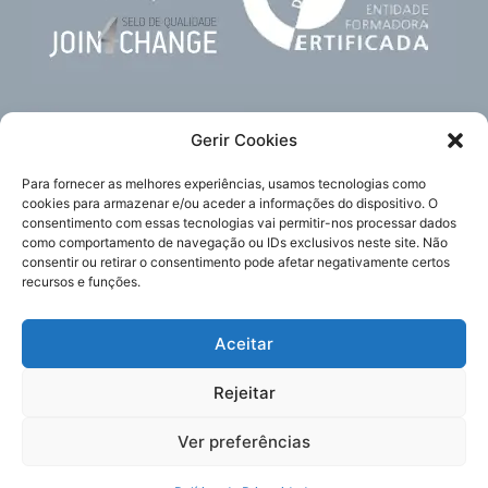
Gerir Cookies
Para fornecer as melhores experiências, usamos tecnologias como
cookies para armazenar e/ou aceder a informações do dispositivo. O
consentimento com essas tecnologias vai permitir-nos processar dados
como comportamento de navegação ou IDs exclusivos neste site. Não
Subscreva
Acompanhe-nos
consentir ou retirar o consentimento pode afetar negativamente certos
a nossa newsletter
recursos e funções.
Aceitar
Política de Privacidade
Enviar
Rejeitar
Política de Cookies
©2025 Irmãs Hospitaleiras Portugal.
Ver preferências
Estou de acordo com os termos e condições da
Política de
Todos os direitos reservados.
Privacidade
, a qual li e compreendi.