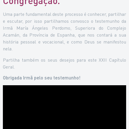
Congregação.
Uma parte fundamental deste processo é conhecer, partilhar
e escutar, por isso partilhamos convosco o testemunho da
Irmã María Ángeles Perdomo, Superiora do Complejo
Acamán, da Província de Espanha, que nos contará a sua
história pessoal e vocacional, e como Deus se manifestou
nela.
Partilha também os seus desejos para este XXII Capítulo
Geral.
Obrigada Irmã pelo seu testemunho!